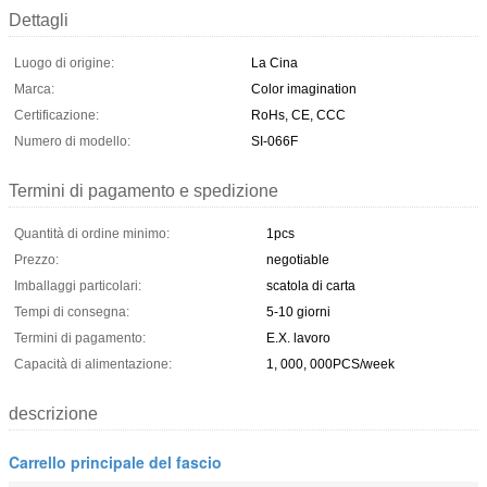
Dettagli
Luogo di origine:
La Cina
Marca:
Color imagination
Certificazione:
RoHs, CE, CCC
Numero di modello:
SI-066F
Termini di pagamento e spedizione
Quantità di ordine minimo:
1pcs
Prezzo:
negotiable
Imballaggi particolari:
scatola di carta
Tempi di consegna:
5-10 giorni
Termini di pagamento:
E.X. lavoro
Capacità di alimentazione:
1, 000, 000PCS/week
descrizione
Carrello principale del fascio