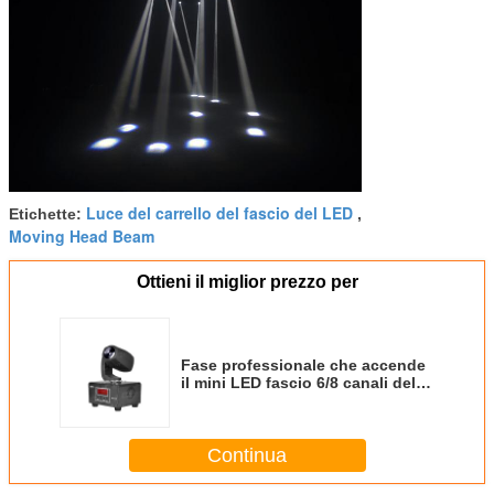
Luce del carrello del fascio del LED
Etichette:
,
Moving Head Beam
Ottieni il miglior prezzo per
Fase professionale che accende
il mini LED fascio 6/8 canali del
carrello di 10W RGBW di DMX
Continua