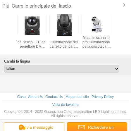
Carrello principale del fascio
Più
el fascio
Luce del carrello
150W mini
Metta in scena la
Carrello l
lla luce
del fascio LED del
illuminazione del
pro illuminazione
fascio di
rello di
proiettore DMX
carrello del partito
della discoteca di
della vita
DMX 512
50W del Gobo
di discoteca della
Manica del
con lo 
mini per
della luce della
luce del carrello
carrello 12 DMX
prisma, 
estazione
fase del DJ mini
del fascio LED
del fascio di
effetto de
Cambi la lingua
club
125 watt
KTV
Luminus 90W
LED di
illuminazione 50
Casa
|
About Us
|
Contact Us
|
Mappa del sito
|
Privacy Policy
Vista da tavolino
Copyright © 2014 - 2025 Guangzhou Color Imagination LED Lighting Limited.
All rights reserved.
Invia messaggio
Richiedere un