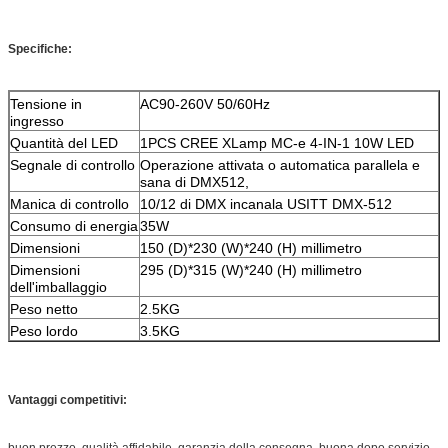
Specifiche:
Tensione in
AC90-260V 50/60Hz
ingresso
Quantità del LED
1PCS CREE XLamp MC-e 4-IN-1 10W LED
Segnale di controllo
Operazione attivata o automatica parallela e
sana di DMX512,
Manica di controllo
10/12 di DMX incanala USITT DMX-512
Consumo di energia
35W
Dimensioni
150 (D)*230 (W)*240 (H) millimetro
Dimensioni
295 (D)*315 (W)*240 (H) millimetro
dell'imballaggio
Peso netto
2.5KG
Peso lordo
3.5KG
Vantaggi competitivi:
buon prezzo, qualità affidabile, garanzia della consegna, buona dopo servizio