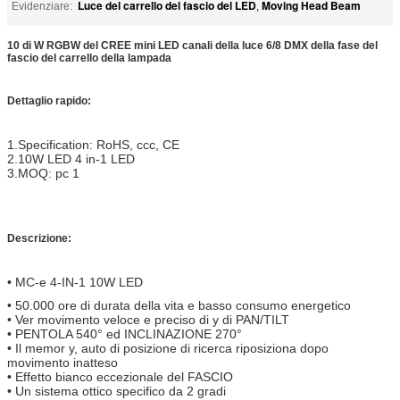
Luce del carrello del fascio del LED
Moving Head Beam
Evidenziare:
,
10 di W RGBW del CREE mini LED canali della luce 6/8 DMX della fase del
fascio del carrello della lampada
Dettaglio rapido:
1.Specification: RoHS, ccc, CE
2.10W LED 4 in-1 LED
3.MOQ: pc 1
Descrizione:
• MC-e 4-IN-1 10W LED
• 50.000 ore di durata della vita e basso consumo energetico
• Ver movimento veloce e preciso di y di PAN/TILT
• PENTOLA 540° ed INCLINAZIONE 270°
• Il memor y, auto di posizione di ricerca riposiziona dopo
movimento inatteso
• Effetto bianco eccezionale del FASCIO
• Un sistema ottico specifico da 2 gradi