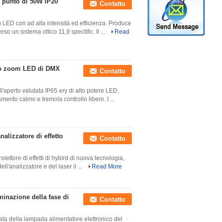
el punto di 50W IP20
Contatto
 LED con ad alta intensità ed efficienza. Produce
so un sistema ottico 11,9 spectific. Il ...
Read
llo zoom LED di DMX
Contatto
aperto valutata IP65 ery di alto potere LED.
mento calmo e tremola controllo libero. I ...
nalizzatore di effetto
Contatto
iettore di effetti di hybird di nuova tecnologia,
ell'analizzatore e del laser il ...
Read More
uminazione della fase di
Contatto
a della lampada alimentatore elettronico del ㆍ