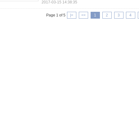
2017-03-15 14:38:35
Page 1 of 5
|<
<<
1
2
3
4