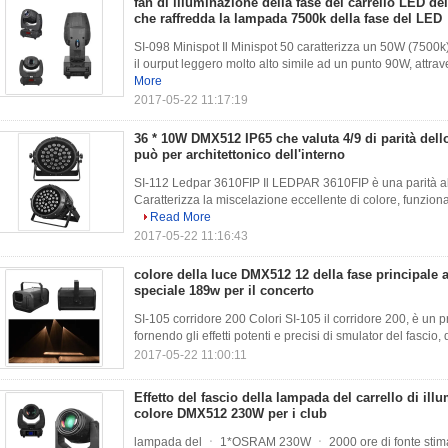
fan di illuminazione della fase del carrello LED d
che raffredda la lampada 7500k della fase del LED
SI-098 Minispot Il Minispot 50 caratterizza un 50W (7500k)
il ourput leggero molto alto simile ad un punto 90W, attraver
More
2017-05-22 11:17:19
36 * 10W DMX512 IP65 che valuta 4/9 di parità de
può per architettonico dell'interno
SI-112 Ledpar 3610FIP Il LEDPAR 3610FIP è una parità all'
Caratterizza la miscelazione eccellente di colore, funziona
Read More
2017-05-22 11:16:43
colore della luce DMX512 12 della fase principale a
speciale 189w per il concerto
SI-105 corridore 200 Colori SI-105 il corridore 200, è un pro
fornendo gli effetti potenti e precisi di smulator del fascio, d
2017-05-22 11:00:11
Effetto del fascio della lampada del carrello di ill
colore DMX512 230W per i club
lampada del ㆍ 1*OSRAM 230W ㆍ 2000 ore di fonte stimat