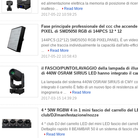
ed alimentazione elettrica la memoria di posizione di ric
inatteso ...
Read More
2017-05-22 10:59:25
Fase principale professionale del ccc che accend
PIXEL di SMD5050 RGB di 144PCS 12 * 12
144PCS (12*12) SMD5050 RGB PIXELPANEL È un video panne
pixel che traccia individualmente la capacità dall'alto
...
Read More
2017-05-22 10:58:43
il FASCIO/PUNTO/LAVAGGIO della lampada di illum
di 440W OSRAM SIRIUS LED hanno integrato il car
La lampada del sistema 440W OSRAM SIRIUS di CMY con
integrato il carrello È fatto di un nuovo tipo di resistenza al
ingegneria e ...
Read More
2017-03-15 14:39:29
4 * 50W RGBW 4 in 1 mini fascio del carrello del L
club/DJ/manifestazione/nozze
4 * club DJ del carrello LED del mini LED fascio del carr
Dettaglio rapido Il BEAMBAR 50 è un sistema di fascio che
Read More