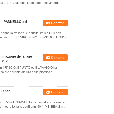
erca del ㆍ, auto riposiziona dopo movimento
e il PANNELLO del
Contatto
llo fresco di elettricità statica LED con il
-efficienza LED di 144PCS (14*14) SMD5050 RGB/FC
inazione della fase
Contatto
rello
 il FASCIO, il PUNTO ed il LAVAGGIO ha
 calore dell'intelaiatura della plastica di
ED per i
Contatto
ello di 50W RGBW 4 In1 i mini mostrano le nozze
 integra le teste degli anni 50 4*MINIBEAM in ...