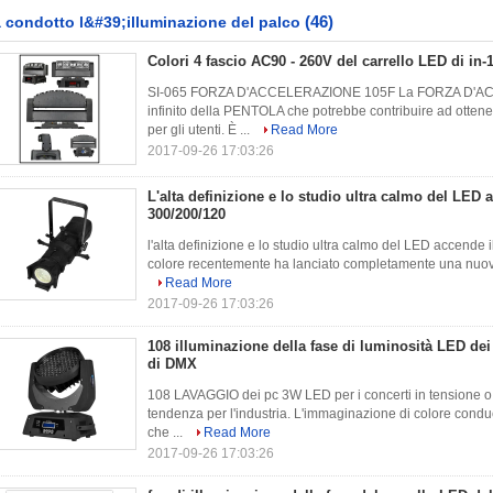
(46)
 condotto l&#39;illuminazione del palco
Colori 4 fascio AC90 - 260V del carrello LED di in
SI-065 FORZA D'ACCELERAZIONE 105F La FORZA D'ACCE
infinito della PENTOLA che potrebbe contribuire ad otten
per gli utenti. È ...
Read More
2017-09-26 17:03:26
L'alta definizione e lo studio ultra calmo del LED a
300/200/120
l'alta definizione e lo studio ultra calmo del LED accen
colore recentemente ha lanciato completamente una nuova se
Read More
2017-09-26 17:03:26
108 illuminazione della fase di luminosità LED de
di DMX
108 LAVAGGIO dei pc 3W LED per i concerti in tensione o i 
tendenza per l'industria. L'immaginazione di colore co
che ...
Read More
2017-09-26 17:03:26