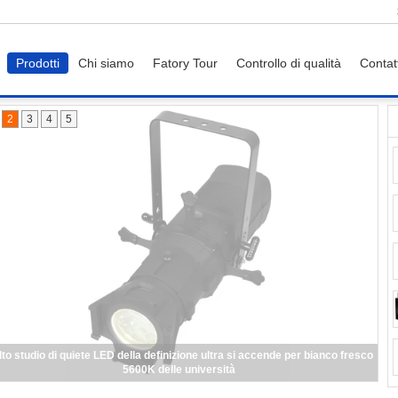
Prodotti
Chi siamo
Fatory Tour
Controllo di qualità
Contat
ne del palco
2
3
4
5
lto studio di quiete LED della definizione ultra si accende per bianco fresco
5600K delle università