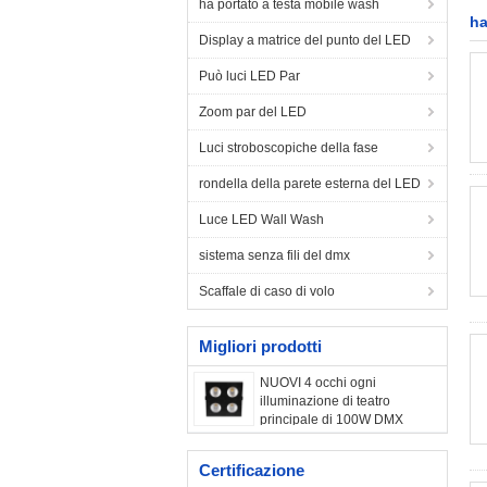
ha portato a testa mobile wash
ha
Display a matrice del punto del LED
Può luci LED Par
Zoom par del LED
Luci stroboscopiche della fase
rondella della parete esterna del LED
Luce LED Wall Wash
sistema senza fili del dmx
Scaffale di caso di volo
Migliori prodotti
NUOVI 4 occhi ogni
illuminazione di teatro
principale di 100W DMX
50000 ore della durata 100° di
angolo di campo
Certificazione