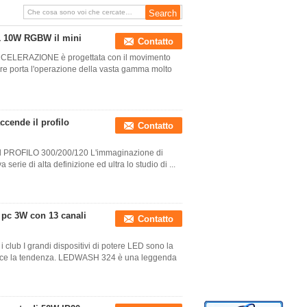
-1 10W RGBW il mini
Contatto
LERAZIONE è progettata con il movimento
ere porta l'operazione della vasta gamma molto
ccende il profilo
Contatto
de il PROFILO 300/200/120 L'immaginazione di
rie di alta definizione ed ultra lo studio di ...
i pc 3W con 13 canali
Contatto
club I grandi dispositivi di potere LED sono la
nduce la tendenza. LEDWASH 324 è una leggenda