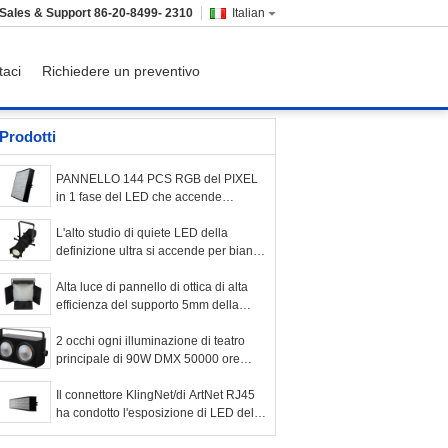
Sales & Support
86-20-8499- 2310
Italian
taci
Richiedere un preventivo
Prodotti
PANNELLO 144 PCS RGB del PIXEL
in 1 fase del LED che accende
indipendente controllato per il teatro
L'alto studio di quiete LED della
definizione ultra si accende per bianco
fresco 5600K delle università
Alta luce di pannello di ottica di alta
efficienza del supporto 5mm della
superficie di illuminazione della fase
di Istruzione Autodidattica LED
2 occhi ogni illuminazione di teatro
principale di 90W DMX 50000 ore
della durata 100° di angolo di campo
Il connettore KlingNet/di ArtNet RJ45
ha condotto l'esposizione di LED del
pixel dei teatri delle luci della fase