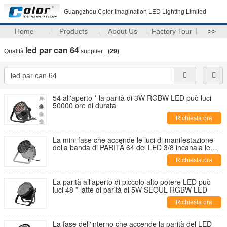
Guangzhou Color Imagination LED Lighting Limited
Home
Products
About Us
Factory Tour
>>
led par can 64
Qualità
supplier.
(29)
54 all'aperto * la parità di 3W RGBW LED può luci
50000 ore di durata
Richiesta ora
La mini fase che accende le luci di manifestazione
della banda di PARITÀ 64 del LED 3/8 incanala le
latte di parità del LED
Richiesta ora
La parità all'aperto di piccolo alto potere LED può
luci 48 * latte di parità di 5W SEOUL RGBW LED
Richiesta ora
La fase dell'interno che accende la parità del LED