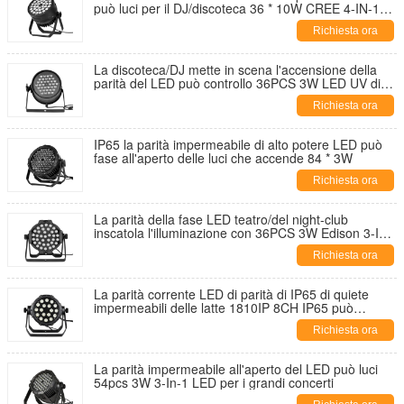
può luci per il DJ/discoteca 36 * 10W CREE 4-IN-1
LED
Richiesta ora
La discoteca/DJ mette in scena l'accensione della
parità del LED può controllo 36PCS 3W LED UV di
parità DMX 512 delle luci/LED
Richiesta ora
IP65 la parità impermeabile di alto potere LED può
fase all'aperto delle luci che accende 84 * 3W
Richiesta ora
La parità della fase LED teatro/del night-club
inscatola l'illuminazione con 36PCS 3W Edison 3-IN-
1 LED
Richiesta ora
La parità corrente LED di parità di IP65 di quiete
impermeabili delle latte 1810IP 8CH IP65 può
illuminazione
Richiesta ora
La parità impermeabile all'aperto del LED può luci
54pcs 3W 3-In-1 LED per i grandi concerti