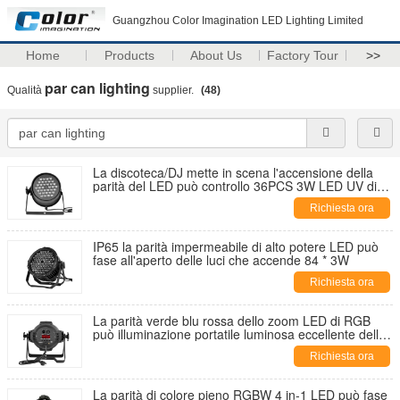
Guangzhou Color Imagination LED Lighting Limited
Home
Products
About Us
Factory Tour
>>
par can lighting
Qualità
supplier.
(48)
La discoteca/DJ mette in scena l'accensione della
parità del LED può controllo 36PCS 3W LED UV di
parità DMX 512 delle luci/LED
Richiesta ora
IP65 la parità impermeabile di alto potere LED può
fase all'aperto delle luci che accende 84 * 3W
Richiesta ora
La parità verde blu rossa dello zoom LED di RGB
può illuminazione portatile luminosa eccellente della
fase delle luci
Richiesta ora
La parità di colore pieno RGBW 4 in-1 LED può fase