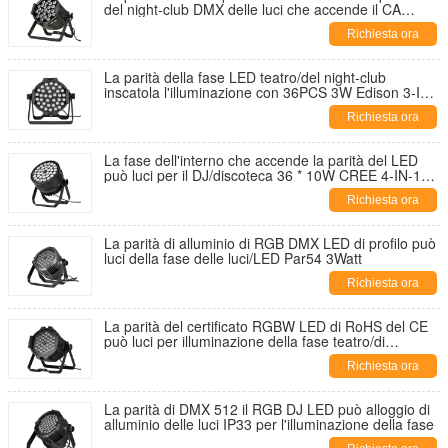
del night-club DMX delle luci che accende il CA
220V/240V
Richiesta ora
La parità della fase LED teatro/del night-club
inscatola l'illuminazione con 36PCS 3W Edison 3-IN-
1 LED
Richiesta ora
La fase dell'interno che accende la parità del LED
può luci per il DJ/discoteca 36 * 10W CREE 4-IN-1
LED
Richiesta ora
La parità di alluminio di RGB DMX LED di profilo può
luci della fase delle luci/LED Par54 3Watt
Richiesta ora
La parità del certificato RGBW LED di RoHS del CE
può luci per illuminazione della fase teatro/di
concerto
Richiesta ora
La parità di DMX 512 il RGB DJ LED può alloggio di
alluminio delle luci IP33 per l'illuminazione della fase