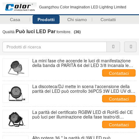
Guangzhou Color Imagination LED Lighting Limited
Casa
Prodotti
Chi siamo
Contatti
Può luci LED Par
Qualità
fornitore.
(36)
La mini fase che accende le luci di manifestazione
della banda di PARITÀ 64 del LED 3/8 incanala le
latte di parità del LED
Contattaci
La discoteca/DJ mette in scena l'accensione della
parità del LED può controllo 36PCS 3W LED UV di
parità DMX 512 delle luci/LED
Contattaci
La parità del certificato RGBW LED di RoHS del CE
può luci per illuminazione della fase teatro/di
concerto
Contattaci
Alto potere 36 * la parità di 3W LED può