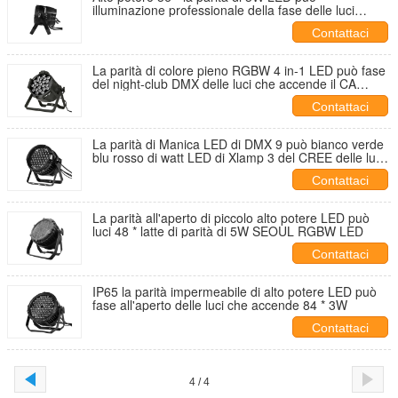
illuminazione professionale della fase delle luci
DMX512 LED
Contattaci
La parità di colore pieno RGBW 4 in-1 LED può fase
del night-club DMX delle luci che accende il CA
220V/240V
Contattaci
La parità di Manica LED di DMX 9 può bianco verde
blu rosso di watt LED di Xlamp 3 del CREE delle luci
54PCS
Contattaci
La parità all'aperto di piccolo alto potere LED può
luci 48 * latte di parità di 5W SEOUL RGBW LED
Contattaci
IP65 la parità impermeabile di alto potere LED può
fase all'aperto delle luci che accende 84 * 3W
Contattaci
4 / 4